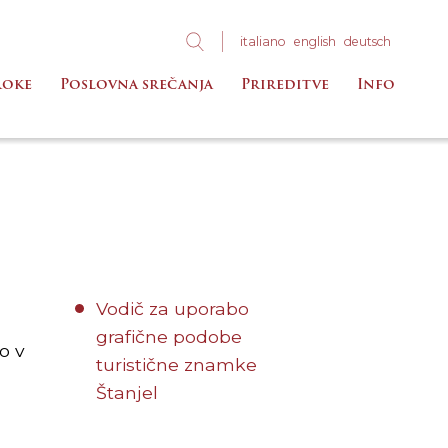
ita
liano
eng
lish
deu
tsch
roke
Poslovna srečanja
Prireditve
Info
Vodič za uporabo
grafične podobe
o v
turistične znamke
Štanjel