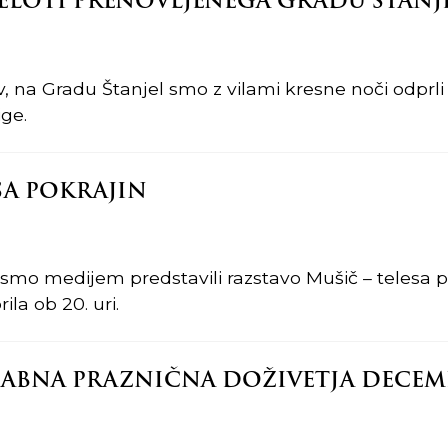
ELOTI PRENOVLJENEGA GRADU ŠTAN
 na Gradu Štanjel smo z vilami kresne noči odprli 
ge.
SA POKRAJIN
 smo medijem predstavili razstavo Mušič – telesa po
ila ob 20. uri.
ZABNA PRAZNIČNA DOŽIVETJA DECEM