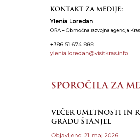
KONTAKT ZA MEDIJE:
Ylenia Loredan
ORA – Območna razvojna agencija Kras
+386 51 674 888
ylenia.loredan@visitkras.info
SPOROČILA ZA ME
VEČER UMETNOSTI IN R
GRADU ŠTANJEL
Objavljeno: 21. maj 2026