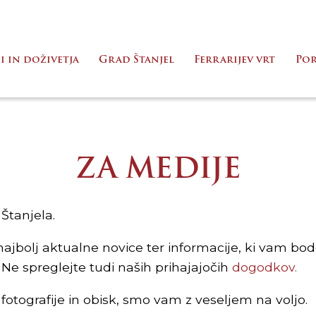
i in doživetja
Grad Štanjel
Ferrarijev vrt
Po
ZA MEDIJE
Štanjela.
jbolj aktualne novice ter informacije, ki vam bod
Ne spreglejte tudi naših prihajajočih
dogodkov.
fotografije in obisk, smo vam z veseljem na voljo.