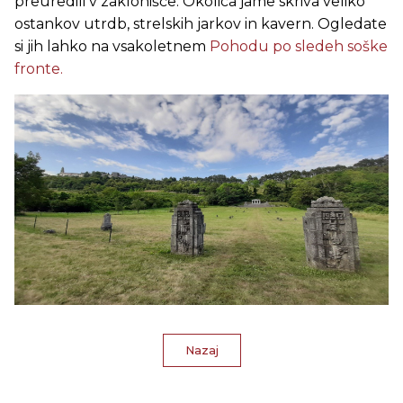
preuredili v zaklonišče. Okolica jame skriva veliko
ostankov utrdb, strelskih jarkov in kavern. Ogledate
si jih lahko na vsakoletnem
Pohodu po sledeh soške
fronte.
Nazaj