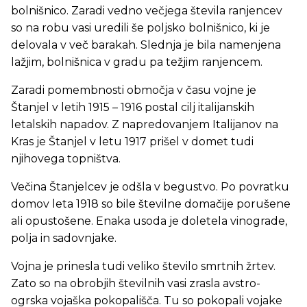
bolnišnico. Zaradi vedno večjega števila ranjencev
so na robu vasi uredili še poljsko bolnišnico, ki je
delovala v več barakah. Slednja je bila namenjena
lažjim, bolnišnica v gradu pa težjim ranjencem.
Zaradi pomembnosti območja v času vojne je
Štanjel v letih 1915 – 1916 postal cilj italijanskih
letalskih napadov. Z napredovanjem Italijanov na
Kras je Štanjel v letu 1917 prišel v domet tudi
njihovega topništva.
Večina Štanjelcev je odšla v begustvo. Po povratku
domov leta 1918 so bile številne domačije porušene
ali opustošene. Enaka usoda je doletela vinograde,
polja in sadovnjake.
Vojna je prinesla tudi veliko število smrtnih žrtev.
Zato so na obrobjih številnih vasi zrasla avstro-
ogrska vojaška pokopališča. Tu so pokopali vojake