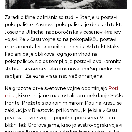
Zaradi bližine bolnišnic so tudi v Štanjelu postavili
pokopališče. Zasnova pokopališča je delo arhitekta
Josepha Ullricha, nadporočnika v cesarjevi-kraljevi
vojski. Že v času vojne so na pokopališču postavili
monumentalen kamnit spomenik. Arhitekt Maks
Fabiani pa je oblikoval ograjo in vhod na
pokopališče. Na os templja je postavil dva kamnita
stebra, okrašena s tako imenovanimi Sigfriedovimi
sabljami. Železna vrata niso več ohranjena.
Na grozote prve svetovne vojne opominjajo
Poti
miru,
ki so speljane med ostalinami nekdanje Soške
fronte. Prežete s pokojnim mirom Poti na Krasu se
zaključijo v Brestovici pri Komnu, ki je bila v času
prve svetovne vojne popolno porušena. V njeni
bližini leži Grofova jama, ki so jo avstro-ogrski vojaki