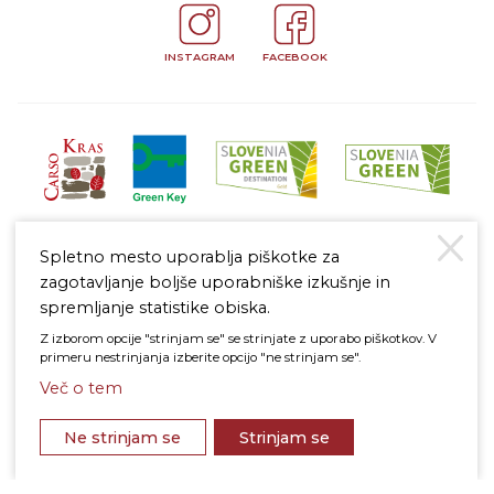
INSTAGRAM
FACEBOOK
Spletno mesto uporablja piškotke za
zagotavljanje boljše uporabniške izkušnje in
spremljanje statistike obiska.
Z izborom opcije "strinjam se" se strinjate z uporabo piškotkov. V
Pravno obvestilo
primeru nestrinjanja izberite opcijo "ne strinjam se".
Politika varstva osebnih podatkov
Politika piškotkov
Več o tem
na vrh
© 2026 Štanjel
Ne strinjam se
Strinjam se