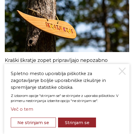
Kraški škratje zopet pripravljajo nepozabno
škratjo dogodivščino.
Spletno mesto uporablja piškotke za
zagotavljanje boljše uporabniške izkušnje in
Več
spremljanje statistike obiska.
Z izborom opcije "strinjam se" se strinjate z uporabo piškotkov. V
primeru nestrinjanja izberite opcijo "ne strinjam se".
Več o tem
13. - 14. avg 2022
VODEN OGLED ŠTANJELA OB 50.
Ne strinjam se
Strinjam se
Filter
PRAZNIKU TERANA IN PRŠUTA