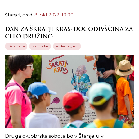
Štanjel, grad,
8. okt 2022,
10.00
DAN ZA ŠKRATJI KRAS-DOGODIVŠČINA ZA
CELO DRUŽINO
Delavnice
Za otroke
Vodeni ogledi
Druga oktobrska sobota bo v Štanjelu v