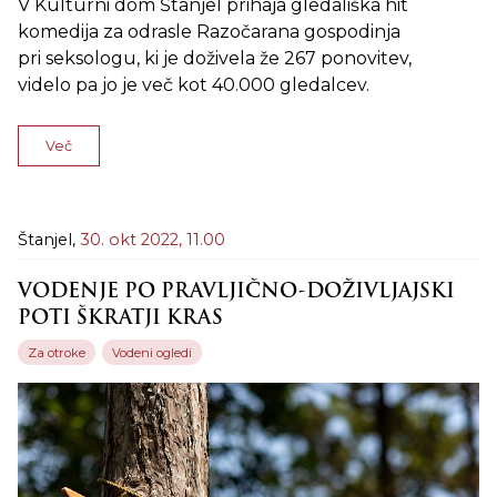
V Kulturni dom Štanjel prihaja gledališka hit
komedija za odrasle Razočarana gospodinja
pri seksologu, ki je doživela že 267 ponovitev,
videlo pa jo je več kot 40.000 gledalcev.
Več
Štanjel,
30. okt 2022,
11.00
VODENJE PO PRAVLJIČNO-DOŽIVLJAJSKI
POTI ŠKRATJI KRAS
Za otroke
Vodeni ogledi