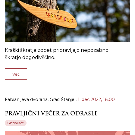
Kraški škratje zopet pripravljajo nepozabno
škratjo dogodivščino.
Več
Fabianijeva dvorana, Grad Štanjel,
1. dec 2022,
18.00
PRAVLJIČNI VEČER ZA ODRASLE
Gledališče