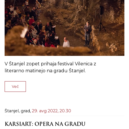
V Štanjel zopet prihaja festival Vilenica z
literarno matinejo na gradu Štanjel.
Več
Štanjel, grad,
29. avg 2022,
20.30
KARSIART: OPERA NA GRADU