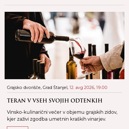
Grajsko dvorišče, Grad Štanjel,
12. avg 2026,
19.00
G
TERAN V VSEH SVOJIH ODTENKIH
Vinsko-kulinarični večer v objemu grajskih zidov,
kjer zaživi zgodba umetnin kraških vinarjev.