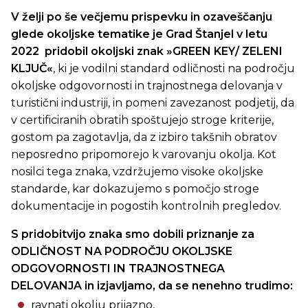
V želji po še večjemu prispevku in ozaveščanju
glede okoljske tematike je Grad Štanjel v letu
2022 pridobil okoljski znak
»GREEN KEY/ ZELENI
KLJUČ«
, ki je vodilni standard odličnosti na področju
okoljske odgovornosti in trajnostnega delovanja v
turistični industriji, in pomeni zavezanost podjetij, da
v certificiranih obratih spoštujejo stroge kriterije,
gostom pa zagotavlja, da z izbiro takšnih obratov
neposredno pripomorejo k varovanju okolja. Kot
nosilci tega znaka, vzdržujemo visoke okoljske
standarde, kar dokazujemo s pomočjo stroge
dokumentacije in pogostih kontrolnih pregledov.
S pridobitvijo znaka smo dobili priznanje za
ODLIČNOST NA PODROČJU OKOLJSKE
ODGOVORNOSTI IN TRAJNOSTNEGA
DELOVANJA
in izjavljamo, da se nenehno trudimo:
ravnati okolju prijazno,