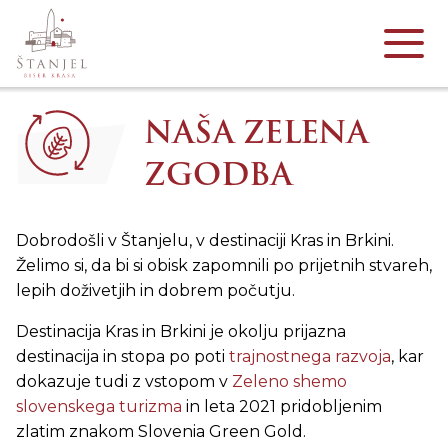
NAŠA ZELENA
ZGODBA
Dobrodošli v Štanjelu, v destinaciji Kras in Brkini.
Želimo si, da bi si obisk zapomnili po prijetnih stvareh,
lepih doživetjih in dobrem počutju.
Destinacija Kras in Brkini je okolju prijazna
destinacija in stopa po poti
trajnostnega razvoja
, kar
dokazuje tudi z vstopom v
Zeleno shemo
slovenskega turizma
in leta 2021 pridobljenim
zlatim znakom Slovenia Green Gold.