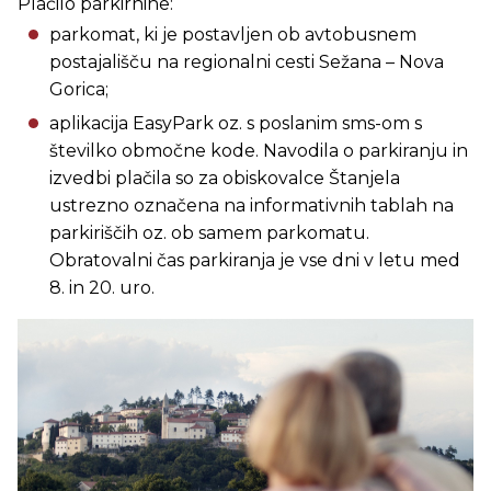
Plačilo parkirnine:
parkomat, ki je postavljen ob avtobusnem
postajališču na regionalni cesti Sežana – Nova
Gorica;
aplikacija EasyPark oz. s poslanim sms-om s
številko območne kode. Navodila o parkiranju in
izvedbi plačila so za obiskovalce Štanjela
ustrezno označena na informativnih tablah na
parkiriščih oz. ob samem parkomatu.
Obratovalni čas parkiranja je vse dni v letu med
8. in 20. uro.