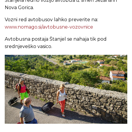
Štanjela redno vozijo avtobusi iz smeri Sežana in
Nova Gorica.
Vozni red avtobusov lahko preverite na:
www.nomago.si/avtobusne-vozovnice
Avtobusna postaja Štanjel se nahaja tik pod
srednjeveško vasico.