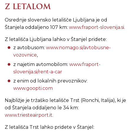
Z LETALOM
Osrednje slovensko letališče Ljubljana je od
Štanjela oddaljeno 107 km:
www.fraport-slovenija.si.
Z letališča Ljubljana lahko v Štanjel pridete:
z avtobusom:
www.nomago.si/avtobusne-
vozovnice
,
z najetim avtomobilom:
www.fraport-
slovenija.si/rent-a-car
z enim od lokalnih prevoznikov:
www.goopti.com
Najbližje je tržaško letališče Trst (Ronchi, Italija), ki je
od Štanjela oddaljeno le 34 km:
www.triesteairport.it.
Z letališča Trst lahko pridete v Štanjel: