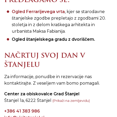
Ogled Ferrarijevega vrta
, kjer se starodavne
štanjelske zgodbe prepletajo z zgodbami 20.
stoletja in z delom kraškega arhitekta in
urbanista Maksa Fabianija.
Ogled štanjelskega gradu z dvoriščem.
NAČRTUJ SVOJ DAN V
ŠTANJELU
Za informacije, ponudbe in rezervacije nas
kontaktirajte. Z veseljem vam bomo pomagali.
Center za obiskovalce Grad Štanjel
Štanjel 1a, 6222 Štanjel
(Prikaži na zemljevidu)
+386 41 383 986