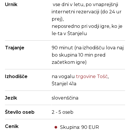
Urnik
vse dni v letu, po vnaprejšnji
internetni rezervaciji (do 24 ur
prej),
neposredno pri vodji igre, ko je
le-ta v Štanjelu
Trajanje
90 minut (na izhodišču lova naj
bo skupina 10 min pred
začetkom igre)
Izhodišče
na vogalu
trgovine Tošč
,
Štanjel 41a
Jezik
slovenščina
Število oseb
2 - 5 oseb
Cenik
Skupina: 90 EUR