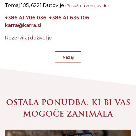
Tomaj 105, 6221 Dutovlje
(Prikaži na zemljevidu)
+386 41 706 036
,
+386 41 635 106
karra@karra.si
Rezerviraj doživetje
Nazaj
OSTALA PONUDBA, KI BI VAS
MOGOČE ZANIMALA