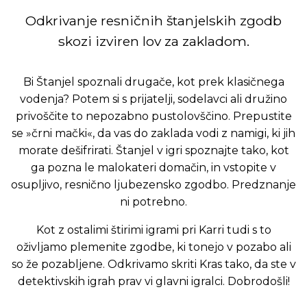
Odkrivanje resničnih štanjelskih zgodb
skozi izviren lov za zakladom.
Bi Štanjel spoznali drugače, kot prek klasičnega
vodenja? Potem si s prijatelji, sodelavci ali družino
privoščite to nepozabno pustolovščino. Prepustite
se »črni mački«, da vas do zaklada vodi z namigi, ki jih
morate dešifrirati. Štanjel v igri spoznajte tako, kot
ga pozna le malokateri domačin, in vstopite v
osupljivo, resnično ljubezensko zgodbo. Predznanje
ni potrebno.
Kot z ostalimi štirimi igrami pri Karri tudi s to
oživljamo plemenite zgodbe, ki tonejo v pozabo ali
so že pozabljene. Odkrivamo skriti Kras tako, da ste v
detektivskih igrah prav vi glavni igralci. Dobrodošli!