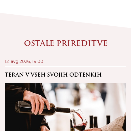
OSTALE PRIREDITVE
12. avg 2026,
19.00
21
D
TERAN V VSEH SVOJIH ODTENKIH
C
Š