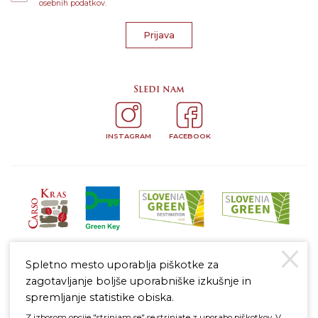
osebnih podatkov.
Prijava
Sledi nam
INSTAGRAM
FACEBOOK
Spletno mesto uporablja piškotke za
zagotavljanje boljše uporabniške izkušnje in
spremljanje statistike obiska.
Z izborom opcije "strinjam se" se strinjate z uporabo piškotkov. V