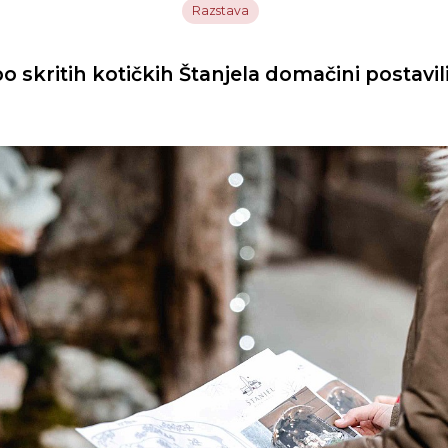
Razstava
o skritih kotičkih Štanjela domačini postavil