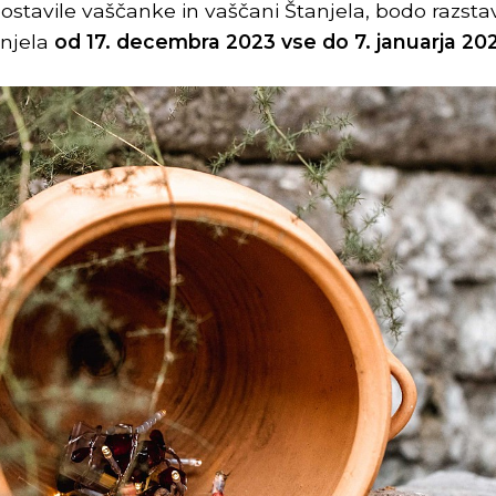
 postavile vaščanke in vaščani Štanjela, bodo razsta
anjela
od 17. decembra 2023 vse do 7. januarja 20