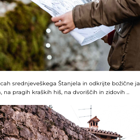
icah srednjeveškega Štanjela in odkrijte božične ja
na pragih kraških hiš, na dvoriščih in zidovih ...