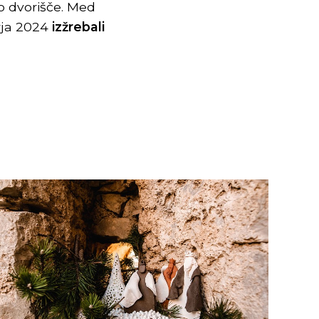
o dvorišče. Med
arja 2024
izžrebali