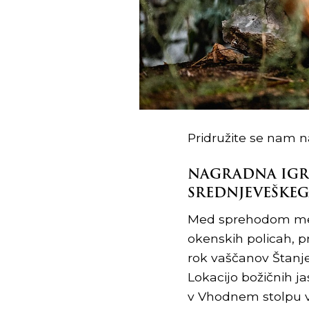
Pridružite se nam na
NAGRADNA IGRA
SREDNJEVEŠKEG
Med sprehodom med u
okenskih policah, pr
rok vaščanov Štanje
Lokacijo božičnih ja
v Vhodnem stolpu v 