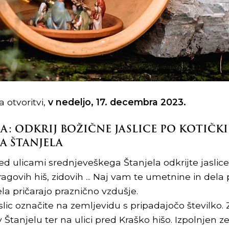
 otvoritvi,
v nedeljo, 17. decembra 2023.
: ODKRIJ BOŽIČNE JASLICE PO KOTIČK
A ŠTANJELA
licami srednjeveškega Štanjela odkrijte jaslice, 
agovih hiš, zidovih ... Naj vam te umetnine in dela 
la pričarajo praznično vzdušje.
slic označite na zemljevidu s pripadajočo številko.
Štanjelu ter na ulici pred Kraško hišo. Izpolnjen z