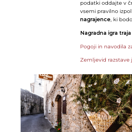
podatki oddajte v č
vsemi pravilno izpo
nagrajence
, ki bod
Nagradna igra traja
Pogoji in navodila z
Zemljevid razstave j