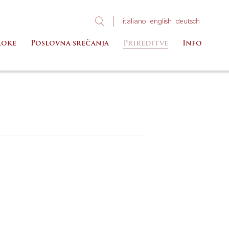
ita
liano
eng
lish
deu
tsch
roke
Poslovna srečanja
Prireditve
Info