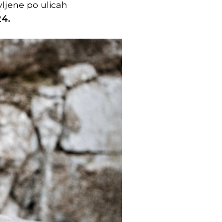
vljene po ulicah
24.