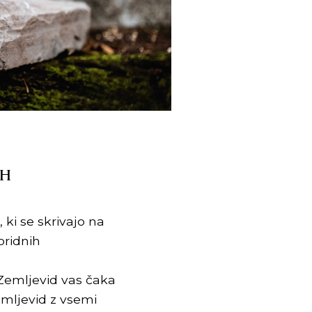
IH
ki se skrivajo na
pridnih
 Zemljevid vas čaka
emljevid z vsemi