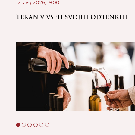
12. avg 2026,
19.00
 @
TERAN V VSEH SVOJIH ODTENKIH