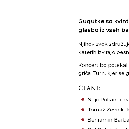
Gugutke so kvinte
glasbo iz vseh ba
Njihov zvok združuj
katerih izvirajo pesm
Koncert bo potekal
griča Turn, kjer se 
ČLANI:
Nejc Poljanec (
Tomaž Zevnik (kl
Benjamin Barbari