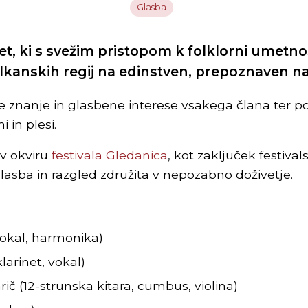
Glasba
t, ki s svežim pristopom k folklorni umetnos
lkanskih regij na edinstven, prepoznaven na
e znanje in glasbene interese vsakega člana ter pos
i in plesi.
 v okviru
festivala Gledanica
, kot zaključek festiv
glasba in razgled združita v nepozabno doživetje.
vokal, harmonika)
arinet, vokal)
č (12-strunska kitara, cumbus, violina)