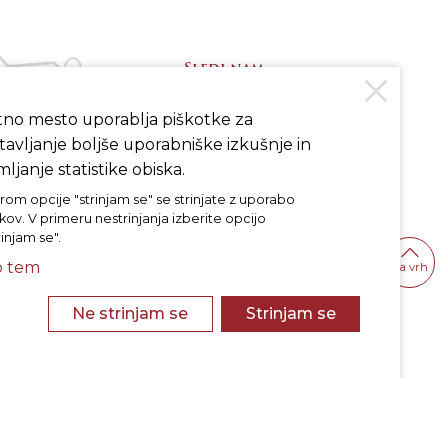
Sledi nam
tno mesto uporablja piškotke za
avljanje boljše uporabniške izkušnje in
INSTAGRAM
FACEBOOK
ljanje statistike obiska.
rom opcije "strinjam se" se strinjate z uporabo
kov. V primeru nestrinjanja izberite opcijo
rinjam se".
o tem
na vrh
Ne strinjam se
Strinjam se
Politika varstva osebnih podatkov
Politika piškotkov