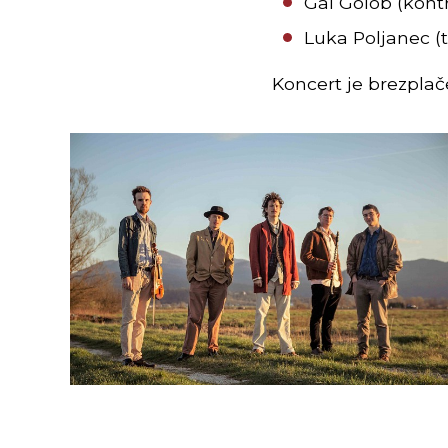
Gal Golob (kont
Luka Poljanec (t
Koncert je brezplače