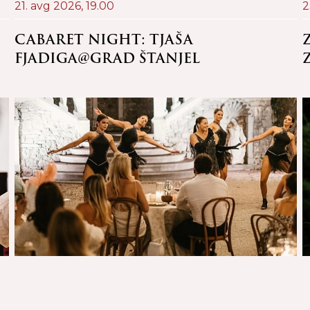
21. avg 2026,
19.00
2
CABARET NIGHT: TJAŠA
FJADIGA@GRAD ŠTANJEL