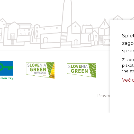
Sple
zagot
sprem
Z izbo
piškot
"ne st
Več 
Pravno obvestilo