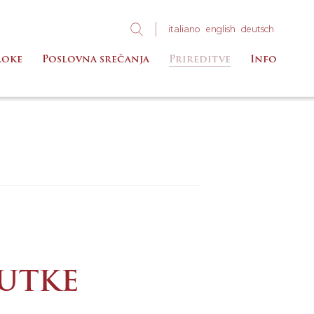
ita
liano
eng
lish
deu
tsch
roke
Poslovna srečanja
Prireditve
Info
UTKE