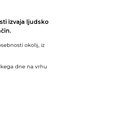
ti izvaja ljudsko
čin.
ebnosti okolij, iz
alskega dne na vrhu