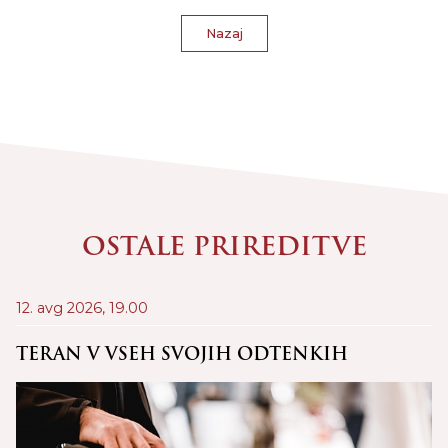
Nazaj
OSTALE PRIREDITVE
12. avg 2026,
19.00
21
D
TERAN V VSEH SVOJIH ODTENKIH
C
Š