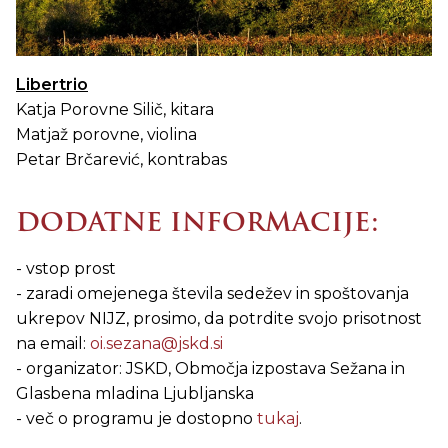
Libertrio
Katja Porovne Silič, kitara
Matjaž porovne, violina
Petar Brčarević, kontrabas
DODATNE INFORMACIJE:
- vstop prost
- zaradi omejenega števila sedežev in spoštovanja
ukrepov NIJZ, prosimo, da potrdite svojo prisotnost
na email:
oi.sezana@jskd.si
- organizator: JSKD, Območja izpostava Sežana in
Glasbena mladina Ljubljanska
- več o programu je dostopno
tukaj
.