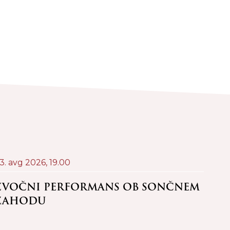
3. avg 2026,
19.00
24. a
ZVOČNI PERFORMANS OB SONČNEM
PRŠ
ZAHODU