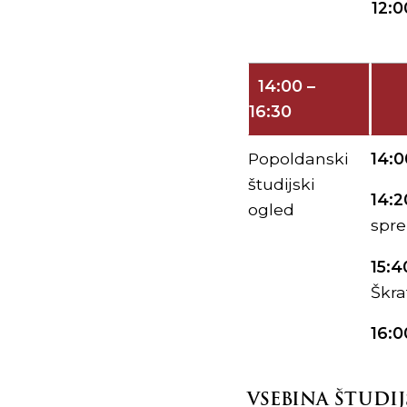
12:0
14:00 –
16:30
Popoldanski
14:0
študijski
14:2
ogled
spre
15:4
Škra
16:0
VSEBINA ŠTUDI