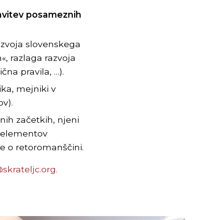
tavitev posameznih
azvoja slovenskega
m«, razlaga razvoja
čna pravila, …).
ika, mejniki v
v).
nih začetkih, njeni
h elementov
e o retoromanščini.
skrateljc.org.