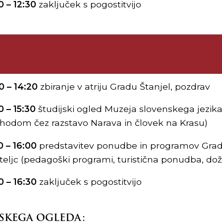
0 – 12:30
zaključek s pogostitvijo
0 – 14:20
zbiranje v atriju Gradu Štanjel, pozdrav
0 – 15:30
študijski ogled Muzeja slovenskega jezika 
hodom čez razstavo Narava in človek na Krasu)
0 – 16:00
predstavitev ponudbe in programov Grad
teljc (pedagoški programi, turistična ponudba, doži
0 – 16:30
zaključek s pogostitvijo
JSKEGA OGLEDA: