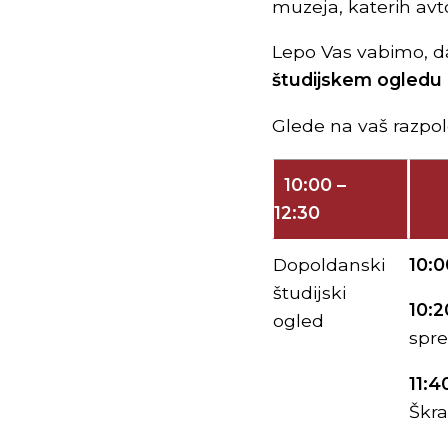
muzeja, katerih avto
Lepo Vas vabimo, d
študijskem ogledu 
Glede na vaš razpol
10:00 –
12:30
Dopoldanski
10:0
študijski
10:2
ogled
spre
11:4
Škra