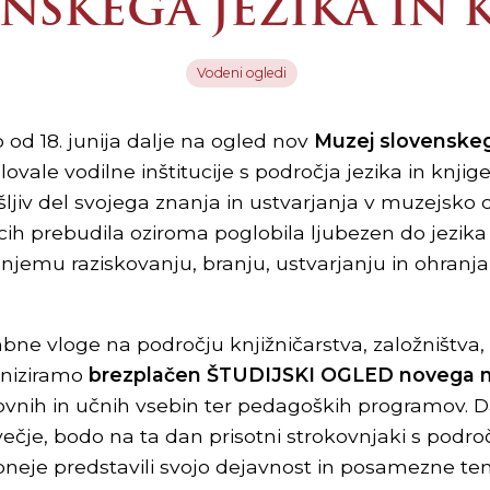
NSKEGA JEZIKA IN 
Vodeni ogledi
 od 18. junija dalje na ogled nov
Muzej slovenskega
lovale vodilne inštitucije s področja jezika in knjige
ljiv del svojega znanja in ustvarjanja v muzejsko c
ih prebudila oziroma poglobila ljubezen do jezika i
njemu raziskovanju, branju, ustvarjanju in ohranj
e vloge na področju knjižničarstva, založništva, 
aniziramo
brezplačen ŠTUDIJSKI OGLED novega 
kovnih in učnih vsebin ter pedagoških programov. D
čje, bodo na ta dan prisotni strokovnjaki s področj
neje predstavili svojo dejavnost in posamezne t