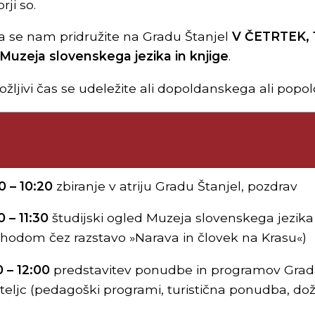
rji so.
a se nam pridružite na Gradu Štanjel
V ČETRTEK, 1
Muzeja slovenskega jezika in knjige
.
ožljivi čas se udeležite ali dopoldanskega ali pop
0 – 10:20
zbiranje v atriju Gradu Štanjel, pozdrav
0 – 11:30
študijski ogled Muzeja slovenskega jezika 
hodom čez razstavo »Narava in človek na Krasu«)
0 – 12:00
predstavitev ponudbe in programov Grada
teljc (pedagoški programi, turistična ponudba, doži