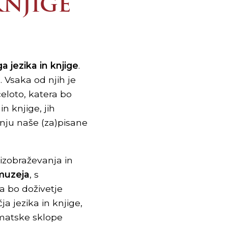
KNJIGE
 jezika in knjige
.
. Vsaka od njih je
eloto, katera bo
n knjige, jih
anju naše (za)pisane
izobraževanja in
muzeja
, s
a bo doživetje
a jezika in knjige,
ematske sklope