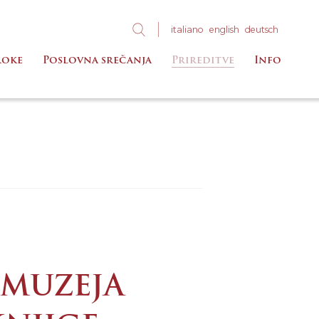
ita
liano
eng
lish
deu
tsch
roke
Poslovna srečanja
Prireditve
Info
 MUZEJA