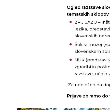
Ogled razstave slo
tematskih sklopov n
ZRC SAZU – Inšt
jezika, predstavi
slovenskih nareč
Šolski muzej (vp
slovenskem šolst
NUK (predstavite
zgradbi in poško
razstave, učnih
Za udeležbo na d
Prijave zbiramo do t