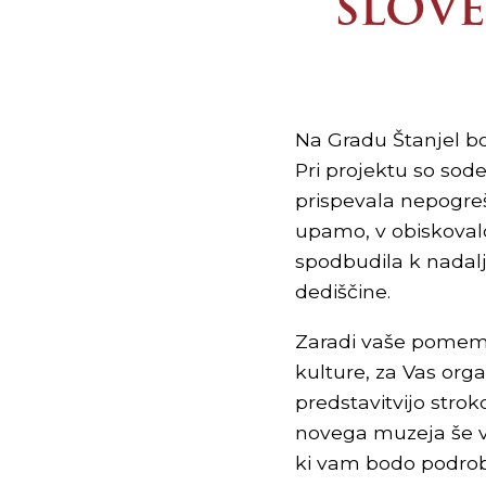
SLOVE
Na Gradu Štanjel bo
Pri projektu so sode
prispevala nepogreš
upamo, v obiskovalc
spodbudila k nadalj
dediščine.
Zaradi vaše pomembn
kulture, za Vas org
predstavitvijo stro
novega muzeja še ve
ki vam bodo podrob