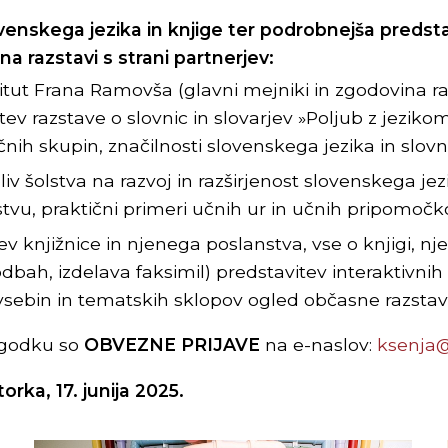
venskega jezika in knjige ter podrobnejša preds
a razstavi s strani partnerjev:
itut Frana Ramovša (glavni mejniki in zgodovina r
tev razstave o slovnic in slovarjev »Poljub z jeziko
nih skupin, značilnosti slovenskega jezika in slovni
liv šolstva na razvoj in razširjenost slovenskega jez
vu, praktični primeri učnih ur in učnih pripomočko
v knjižnice in njenega poslanstva, vse o knjigi, nje
dbah, izdelava faksimil) predstavitev interaktivni
 vsebin in tematskih sklopov ogled občasne razstav
ogodku so
OBVEZNE PRIJAVE
na e-naslov:
ksenja@
orka, 17. junija 2025.