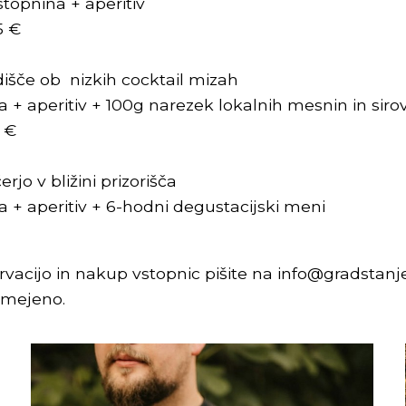
stopnina + aperitiv
5 €
išče ob nizkih cocktail mizah
a + aperitiv + 100g narezek lokalnih mesnin in siro
 €
rjo v bližini prizorišča
a + aperitiv + 6-hodni degustacijski meni
rvacijo in nakup vstopnic pišite na info@gradstanjel
 omejeno.