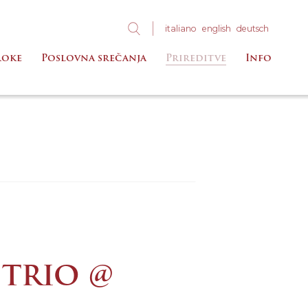
ita
liano
eng
lish
deu
tsch
roke
Poslovna srečanja
Prireditve
Info
 TRIO @