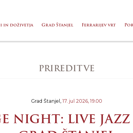
i in doživetja
Grad Štanjel
Ferrarijev vrt
Po
PRIREDITVE
Grad Štanjel,
17. jul 2026,
19.00
 NIGHT: LIVE JAZZ