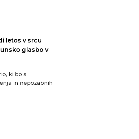
i letos v srcu
hunsko glasbo v
o, ki bo s
uženja in nepozabnih