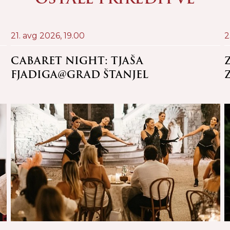
21. avg 2026,
19.00
2
CABARET NIGHT: TJAŠA
FJADIGA@GRAD ŠTANJEL