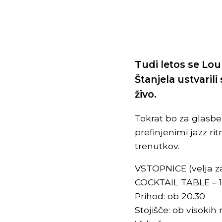
Tudi letos se Lou
Štanjela ustvari
živo.
Tokrat bo za glasben
prefinjenimi jazz r
trenutkov.
VSTOPNICE (velja z
COCKTAIL TABLE – 1
Prihod: ob 20.30
Stojišče: ob visokih