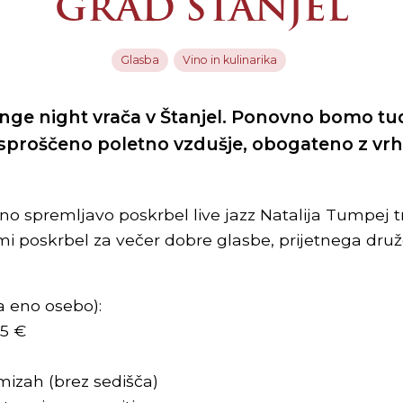
GRAD ŠTANJEL
Glasba
Vino in kulinarika
nge night vrača v Štanjel. Ponovno bomo tud
li sproščeno poletno vzdušje, obogateno z vr
o spremljavo poskrbel live jazz Natalija Tumpej tri
itmi poskrbel za večer dobre glasbe, prijetnega dr
a eno osebo):
5 €
 mizah (brez sedišča)