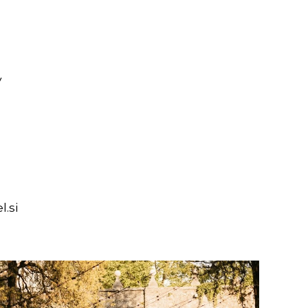
v
.si