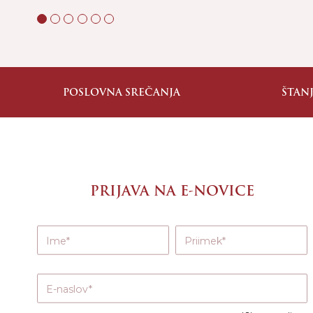
POSLOVNA SREČANJA
ŠTAN
PRIJAVA NA E-NOVICE
Ime
Priimek
E-naslov