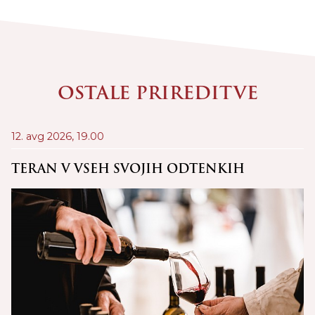
OSTALE PRIREDITVE
12. avg 2026,
19.00
21
D
TERAN V VSEH SVOJIH ODTENKIH
C
Š