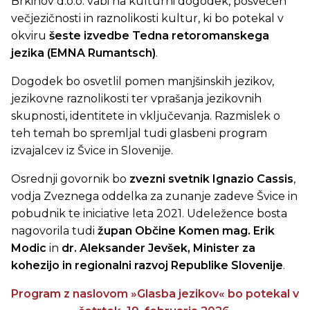
Brkinov d.o.o. vabi na kulturni dogodek, posvečen
večjezičnosti in raznolikosti kultur, ki bo potekal v
okviru
šeste izvedbe Tedna retoromanskega
jezika (EMNA Rumantsch)
.
Dogodek bo osvetlil pomen manjšinskih jezikov,
jezikovne raznolikosti ter vprašanja jezikovnih
skupnosti, identitete in vključevanja. Razmislek o
teh temah bo spremljal tudi glasbeni program
izvajalcev iz Švice in Slovenije.
Osrednji govornik bo
zvezni svetnik Ignazio Cassis
,
vodja Zveznega oddelka za zunanje zadeve Švice in
pobudnik te iniciative leta 2021. Udeležence bosta
nagovorila tudi
župan Občine Komen mag. Erik
Modic
in
dr. Aleksander Jevšek, Minister za
kohezijo in regionalni razvoj Republike Slovenije
.
Program z naslovom »Glasba jezikov« bo potekal v