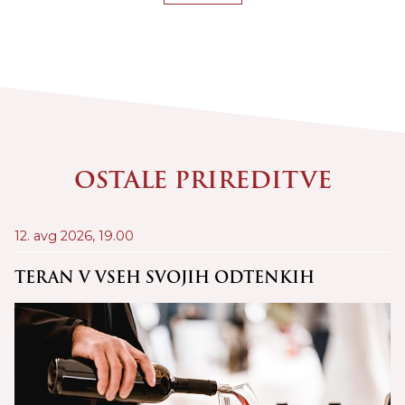
OSTALE PRIREDITVE
12. avg 2026,
19.00
21
D
TERAN V VSEH SVOJIH ODTENKIH
C
Š