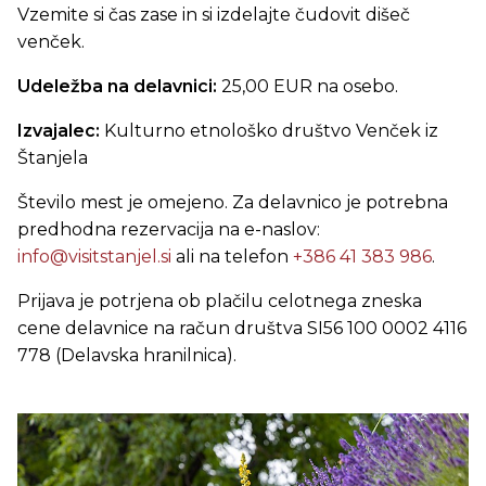
Vzemite si čas zase in si izdelajte čudovit dišeč
venček.
Udeležba na delavnici:
25,00 EUR na osebo.
Izvajalec:
Kulturno etnološko društvo Venček iz
Štanjela
Število mest je omejeno. Za delavnico je potrebna
predhodna rezervacija na e-naslov:
info@visitstanjel.si
ali na telefon
+386 41 383 986
.
Prijava je potrjena ob plačilu celotnega zneska
cene delavnice na račun društva SI56 100 0002 4116
778 (Delavska hranilnica).