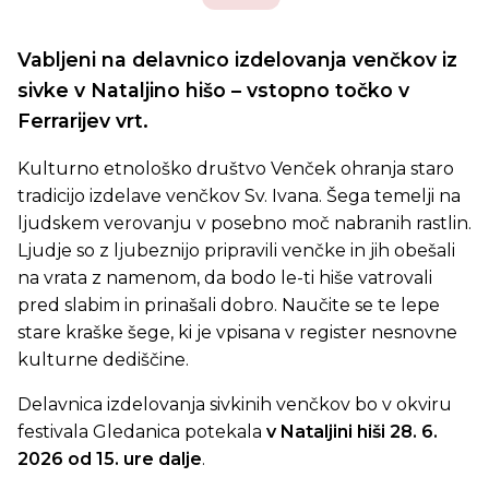
Vabljeni na delavnico izdelovanja venčkov iz
sivke v Nataljino hišo – vstopno točko v
Ferrarijev vrt.
Kulturno etnološko društvo Venček ohranja staro
tradicijo izdelave venčkov Sv. Ivana. Šega temelji na
ljudskem verovanju v posebno moč nabranih rastlin.
Ljudje so z ljubeznijo pripravili venčke in jih obešali
na vrata z namenom, da bodo le-ti hiše vatrovali
pred slabim in prinašali dobro. Naučite se te lepe
stare kraške šege, ki je vpisana v register nesnovne
kulturne dediščine.
Delavnica izdelovanja sivkinih venčkov bo v okviru
festivala Gledanica potekala
v Nataljini hiši 28. 6.
2026 od 15. ure dalje
.