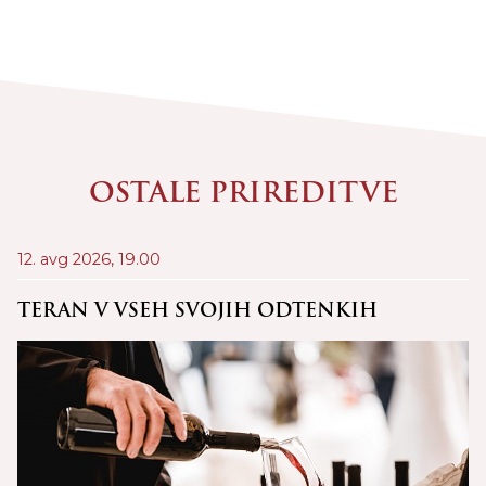
OSTALE PRIREDITVE
12. avg 2026,
19.00
21
D
TERAN V VSEH SVOJIH ODTENKIH
C
Š