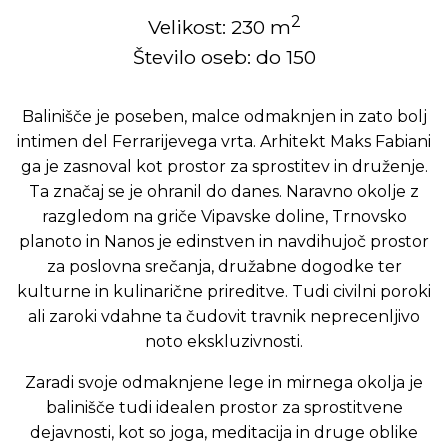
2
Velikost: 230 m
Število oseb: do 150
Balinišče je poseben, malce odmaknjen in zato bolj
intimen del Ferrarijevega vrta. Arhitekt Maks Fabiani
ga je zasnoval kot prostor za sprostitev in druženje.
Ta značaj se je ohranil do danes. Naravno okolje z
razgledom na griče Vipavske doline, Trnovsko
planoto in Nanos je edinstven in navdihujoč prostor
za poslovna srečanja, družabne dogodke ter
kulturne in kulinarične prireditve. Tudi civilni poroki
ali zaroki vdahne ta čudovit travnik neprecenljivo
noto ekskluzivnosti.
Zaradi svoje odmaknjene lege in mirnega okolja je
balinišče tudi idealen prostor za sprostitvene
dejavnosti, kot so joga, meditacija in druge oblike