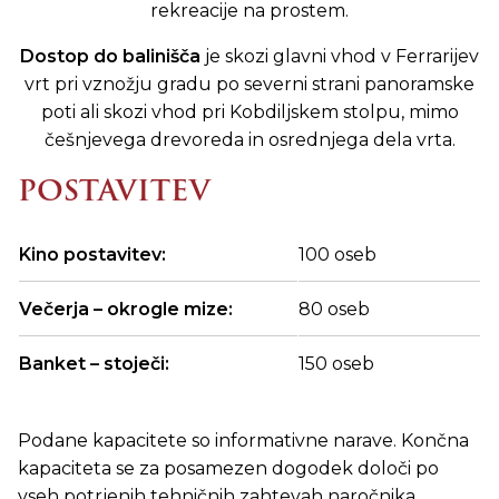
rekreacije na prostem.
Dostop do balinišča
je skozi glavni vhod v Ferrarijev
vrt pri vznožju gradu po severni strani panoramske
poti ali skozi vhod pri Kobdiljskem stolpu, mimo
češnjevega drevoreda in osrednjega dela vrta.
POSTAVITEV
Kino postavitev:
100 oseb
Večerja – okrogle mize:
80 oseb
Banket – stoječi:
150 oseb
Podane kapacitete so informativne narave. Končna
kapaciteta se za posamezen dogodek določi po
vseh potrjenih tehničnih zahtevah naročnika.