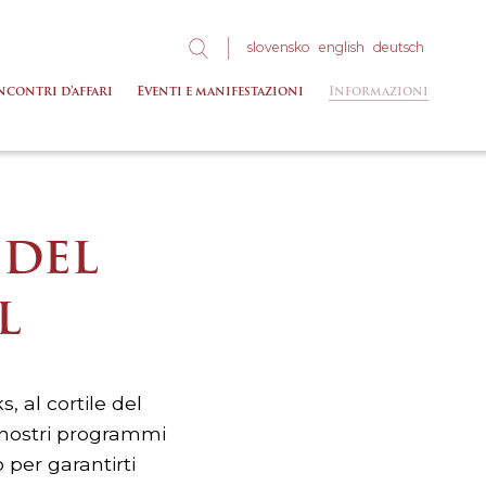
slo
vensko
eng
lish
deu
tsch
ncontri d’affari
Eventi e manifestazioni
Informazioni
 DEL
L
s, al cortile del
ui nostri programmi
o per garantirti