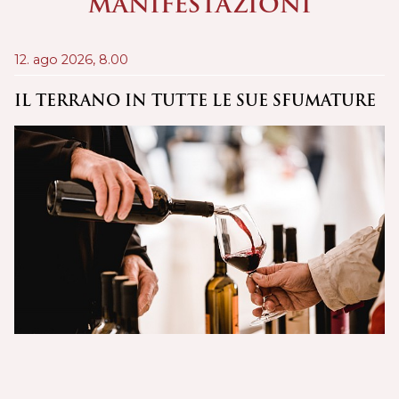
MANIFESTAZIONI
12. ago 2026,
8.00
21
IL TERRANO IN TUTTE LE SUE SFUMATURE
C