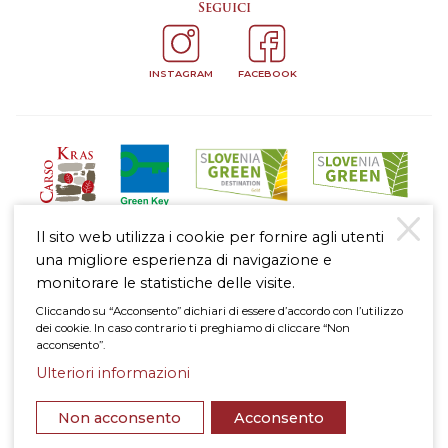
Seguici
INSTAGRAM
FACEBOOK
Il sito web utilizza i cookie per fornire agli utenti
una migliore esperienza di navigazione e
monitorare le statistiche delle visite.
Cliccando su “Acconsento” dichiari di essere d’accordo con l’utilizzo
dei cookie. In caso contrario ti preghiamo di cliccare “Non
Nota legale
acconsento”.
Politica di protezione dei dati personali
Informativa sull’uso dei cookie
Ulteriori informazioni
in cima
© 2026 Štanjel
Non acconsento
Acconsento