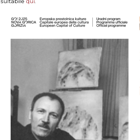
onsultabile
qui
.