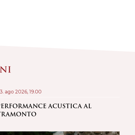
ONI
3. ago 2026,
19.00
24. a
PERFORMANCE ACUSTICA AL
PRŠ
TRAMONTO
VER