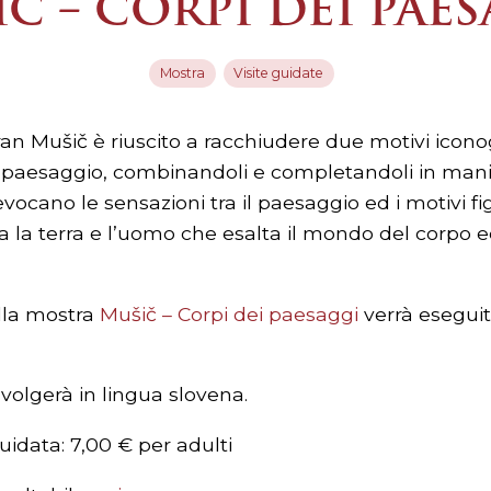
Č – CORPI DEI PAE
Mostra
Visite guidate
ran Mušič è riuscito a racchiudere due motivi iconog
il paesaggio, combinandoli e completandoli in mani
vocano le sensazioni tra il paesaggio ed i motivi fig
 la terra e l’uomo che esalta il mondo del corpo ed
ella mostra
Mušič – Corpi dei paesaggi
verrà eseguita
svolgerà in lingua slovena.
guidata: 7,00 € per adulti