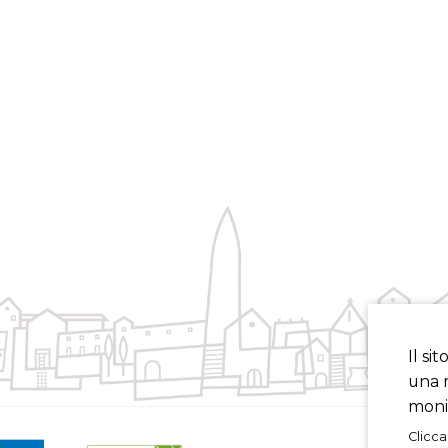
Il si
una m
monit
Clicca