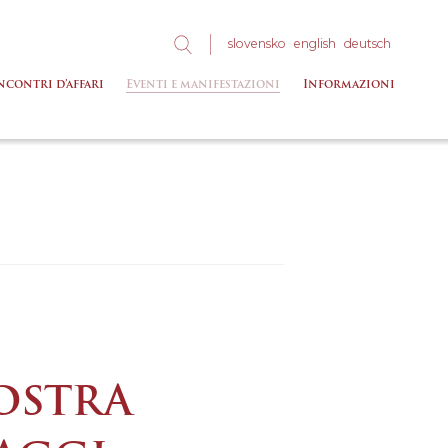
slo
vensko
eng
lish
deu
tsch
ncontri d’affari
Eventi e manifestazioni
Informazioni
MOSTRA