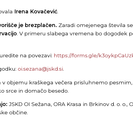
zovala
Irena Kovačević
.
vorišče je brezplačen.
Zaradi omejenega števila s
vacijo
.
V primeru slabega vremena bo dogodek po
uredite na povezavi:
https://forms.gle/k3oykpCa
ogodku:
oi.sezana@jskd.si
.
da v objemu kraškega večera prisluhnemo pesmim, k
ko srce in domačo besedo.
jo:
JSKD OI Sežana, ORA Krasa in Brkinov d. o. o.,
ske občine.