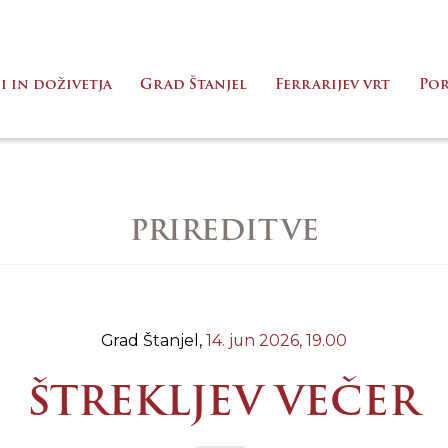
i in doživetja
Grad Štanjel
Ferrarijev vrt
Po
PRIREDITVE
Grad Štanjel,
14. jun 2026,
19.00
ŠTREKLJEV VEČER