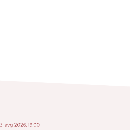
3. avg 2026,
19.00
24. a