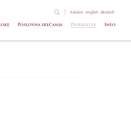
ita
liano
eng
lish
deu
tsch
roke
Poslovna srečanja
Prireditve
Info