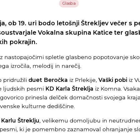
Glasba
ija, ob 19. uri bodo letošnji Štrekljev večer s 
ustvarjale Vokalna skupina Katice ter glasb
kih pokrajin.
 z nastopajočimi spletle glasbeno popotovanje sko
a izročila, melodij in narečij.
 pridružili
duet Beročka
iz Prlekije,
Vaški pobi
iz V
 ljudskih pesmi
KD Karla Štreklja
iz Komna. Vsaka
govorico prinesla delček domačnosti svojega kraja
ovenske kulturne dediščine.
 Karlu Štreklju
, velikemu domoljubu in neutrudne
h pesmi, ki je pomembno zaznamoval ohranjanje s