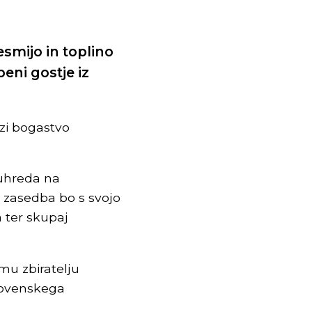
pesmijo in toplino
eni gostje iz
zi bogastvo
uhreda na
 zasedba bo s svojo
 ter skupaj
mu zbiratelju
lovenskega