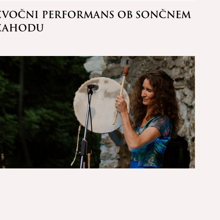
ZVOČNI PERFORMANS OB SONČNEM
PRŠ
ZAHODU