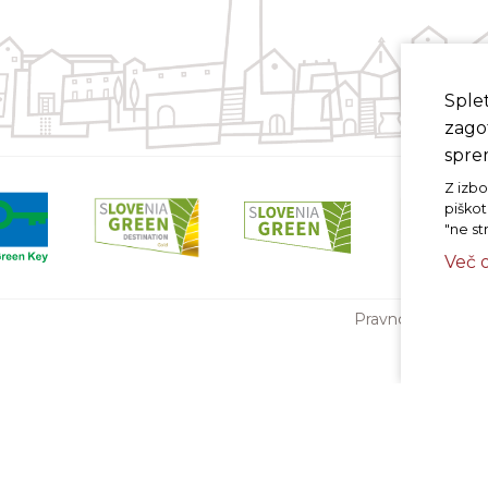
Sple
zagot
sprem
Z izbo
piškot
"ne st
Več 
Pravno obvestilo