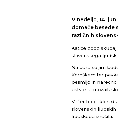
V nedeljo, 14. jun
domače besede so
različnih slovens
Katice bodo skupaj
slovenskega ljudskeg
Na odru se jim bodo
Koroškem ter pevke
pesmijo in narečno 
ustvarila mozaik sl
Večer bo poklon
dr.
slovenskih ljudski
ljudskega izročila.