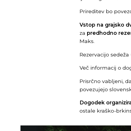
Prireditev bo pove
Vstop na grajsko d
za
predhodno rezer
Maks.
Rezervacijo sedeža 
Več informacij o d
Prisrčno vabljeni, 
povezujejo slovens
Dogodek organizira
ostale kraško-brkin