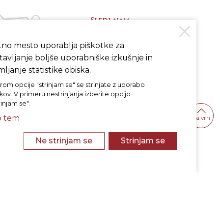
Sledi nam
tno mesto uporablja piškotke za
avljanje boljše uporabniške izkušnje in
INSTAGRAM
FACEBOOK
ljanje statistike obiska.
rom opcije "strinjam se" se strinjate z uporabo
kov. V primeru nestrinjanja izberite opcijo
rinjam se".
o tem
na vrh
Ne strinjam se
Strinjam se
Politika varstva osebnih podatkov
Politika piškotkov