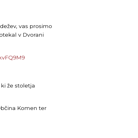
edežev, vas prosimo
tekal v Dvorani
UzkvFQ9M9
i že stoletja
 Občina Komen ter