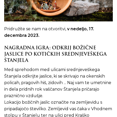
Pridružite se nam na otvoritvi,
v nedeljo, 17.
decembra 2023.
NAGRADNA IGRA: ODKRIJ BOŽIČNE
JASLICE PO KOTIČKIH SREDNJEVEŠKEGA
ŠTANJELA
Med sprehodom med ulicami srednjeveškega
Štanjela odkrijte jaslice, ki se skrivajo na okenskih
policah, pragovih hiš, zidovih ... Naj vam te umetnine
in dela pridnih rok vaščanov Štanjela pričarajo
praznično vzdušje.
Lokacijo božičnih jaslic označite na zemljevidu s
pripadajočo številko. Zemljevid vas čaka v Vhodnem
stolpu v Štanjelu ter na ulici pred Kraško