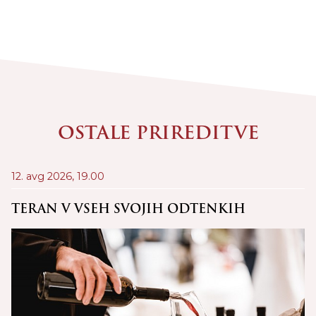
OSTALE PRIREDITVE
12. avg 2026,
19.00
21
D
TERAN V VSEH SVOJIH ODTENKIH
C
Š